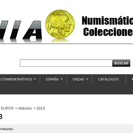
€ CONMEMORATIVOS
ESPAÑA
ONZAS
CATÁLOGOS
EUROS
>
Vaticano
>
2013
3
roductos.