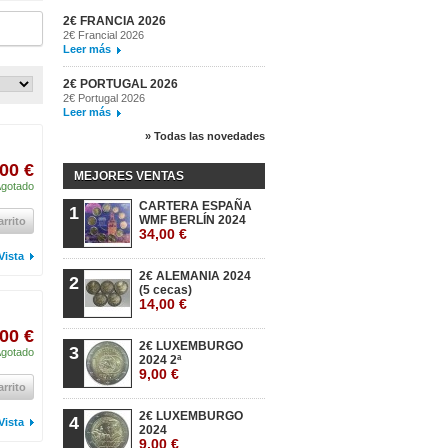
2€ FRANCIA 2026
2€ Francial 2026
Leer más
2€ PORTUGAL 2026
2€ Portugal 2026
Leer más
» Todas las novedades
00 €
MEJORES VENTAS
gotado
CARTERA ESPAÑA
1
WMF BERLÍN 2024
arrito
34,00 €
Vista
2€ ALEMANIA 2024
2
(5 cecas)
14,00 €
00 €
2€ LUXEMBURGO
3
gotado
2024 2ª
9,00 €
arrito
2€ LUXEMBURGO
4
Vista
2024
9,00 €