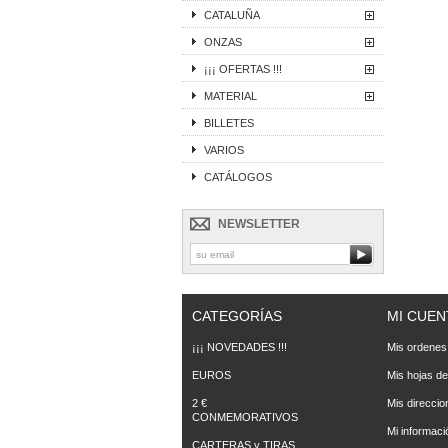
CATALUÑA
ONZAS
¡¡¡ OFERTAS !!!
MATERIAL
BILLETES
VARIOS
CATÁLOGOS
NEWSLETTER
CATEGORÍAS
MI CUEN
¡¡¡ NOVEDADES !!!
Mis ordenes
EUROS
Mis hojas de
2 €
Mis direccio
CONMEMORATIVOS
Mi informaci
CARTERAS y TIRAS