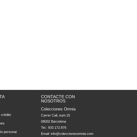
TA
CONTACTE CON
NOSOTROS
Colecciones Omnia
 crédito
Carrer Call, num.15

08002 Barcelona
nes
Tel.: 933.172.876
ón personal
Email:
info@coleccionesomnia.com