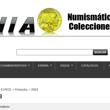
€ CONMEMORATIVOS
ESPAÑA
ONZAS
CATÁLOGOS
EUROS
>
Finlandia
>
2003
3
roducto.