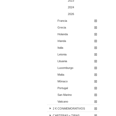
2023
2024
2026
Francia
Grecia
Holanda
Irlanda
Italia
Letonia
Lituania
Luxemburgo
Malta
Mónaco
Portugal
San Marino
Vaticano
2 € CONMEMORATIVOS
CARTERAS y TIRAS