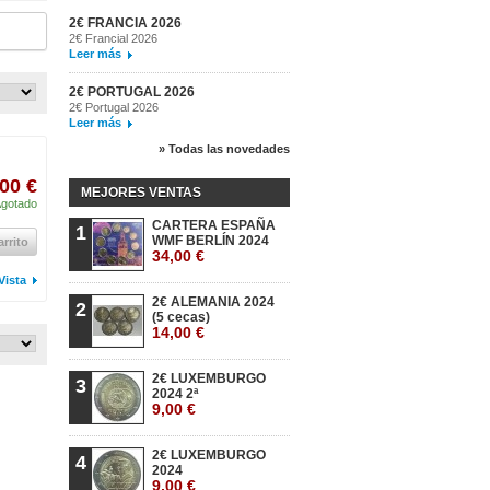
2€ FRANCIA 2026
2€ Francial 2026
Leer más
2€ PORTUGAL 2026
2€ Portugal 2026
Leer más
» Todas las novedades
00 €
MEJORES VENTAS
gotado
CARTERA ESPAÑA
1
WMF BERLÍN 2024
arrito
34,00 €
Vista
2€ ALEMANIA 2024
2
(5 cecas)
14,00 €
2€ LUXEMBURGO
3
2024 2ª
9,00 €
2€ LUXEMBURGO
4
2024
9,00 €