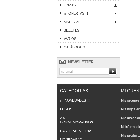
ONZAS
¡¡¡ OFERTAS !!!
MATERIAL
BILLETES
VARIOS
CATÁLOGOS
NEWSLETTER
CATEGORÍAS
MI CUEN
¡¡¡ NOVEDADES !!!
Mis ordenes
EUROS
Mis hojas de
2 €
Mis direccio
CONMEMORATIVOS
Mi informaci
CARTERAS y TIRAS
Mis producto
MONEDAS "€"