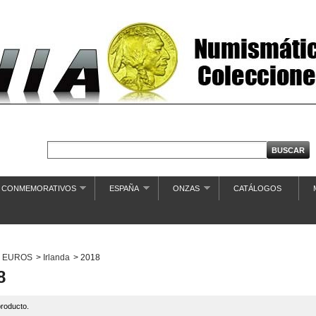
€ CONMEMORATIVOS
ESPAÑA
ONZAS
CATÁLOGOS
EUROS
>
Irlanda
>
2018
8
roducto.