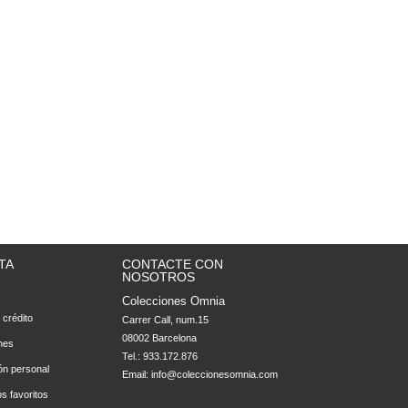
TA
CONTACTE CON
NOSOTROS
Colecciones Omnia
 crédito
Carrer Call, num.15

08002 Barcelona
nes
Tel.: 933.172.876
ón personal
Email:
info@coleccionesomnia.com
s favoritos