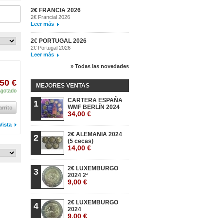
2€ FRANCIA 2026
2€ Francial 2026
Leer más
2€ PORTUGAL 2026
2€ Portugal 2026
Leer más
» Todas las novedades
50 €
MEJORES VENTAS
gotado
CARTERA ESPAÑA
1
WMF BERLÍN 2024
arrito
34,00 €
Vista
2€ ALEMANIA 2024
2
(5 cecas)
14,00 €
2€ LUXEMBURGO
3
2024 2ª
9,00 €
2€ LUXEMBURGO
4
2024
9,00 €