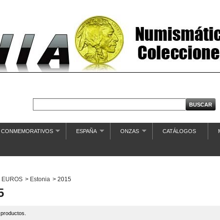
€ CONMEMORATIVOS
ESPAÑA
ONZAS
CATÁLOGOS
EUROS
>
Estonia
>
2015
5
 productos.