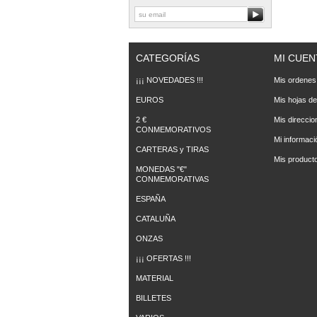
CATEGORÍAS
MI CUEN
¡¡¡ NOVEDADES !!!
Mis ordenes
EUROS
Mis hojas de
2 €
Mis direccio
CONMEMORATIVOS
Mi informaci
CARTERAS y TIRAS
Mis producto
MONEDAS "€"
CONMEMORATIVAS
ESPAÑA
CATALUÑA
ONZAS
¡¡¡ OFERTAS !!!
MATERIAL
BILLETES