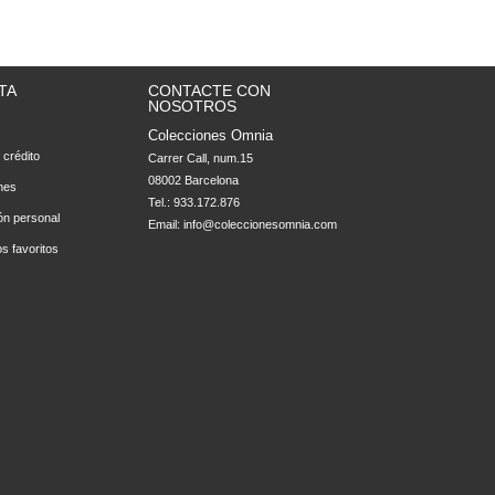
TA
CONTACTE CON
NOSOTROS
Colecciones Omnia
 crédito
Carrer Call, num.15

08002 Barcelona
nes
Tel.: 933.172.876
ón personal
Email:
info@coleccionesomnia.com
s favoritos