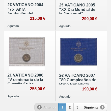
2€ VATICANO 2004
2€ VATICANO 2005
"75º Aniv.
"XX Día Mundial de
fundación del
la Juventud"
Estado de
215,00 €
290,00 €
Vaticano"
Agotado
Agotado
2€ VATICANO 2006
2€ VATICANO 2007
"V centenario de la
"80 Cumpleaños del
Guardia Suiza
Papa Benedicto
Pontificia"
255,00 €
XVI"
190,00 €
Agotado
Agotado
Anterior
1
2
3
Siguiente