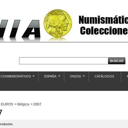
€ CONMEMORATIVOS
ESPAÑA
ONZAS
CATÁLOGOS
EUROS
>
Bélgica
>
2007
7
roductos.