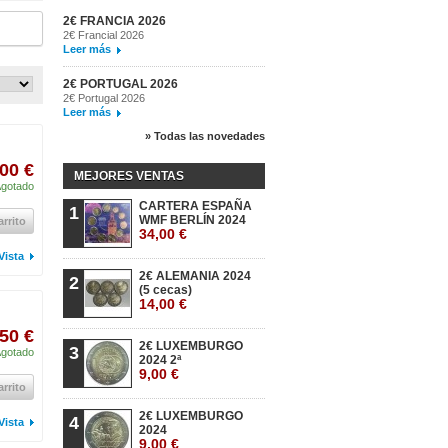
2€ FRANCIA 2026
2€ Francial 2026
Leer más
2€ PORTUGAL 2026
2€ Portugal 2026
Leer más
» Todas las novedades
00 €
MEJORES VENTAS
gotado
CARTERA ESPAÑA
1
WMF BERLÍN 2024
arrito
34,00 €
Vista
2€ ALEMANIA 2024
2
(5 cecas)
14,00 €
,50 €
2€ LUXEMBURGO
3
gotado
2024 2ª
9,00 €
arrito
2€ LUXEMBURGO
4
Vista
2024
9,00 €