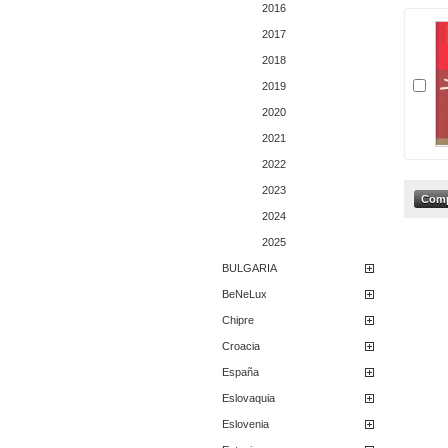
2016
2017
2018
2019
2020
2021
2022
2023
2024
2025
BULGARIA
BeNeLux
Chipre
Croacia
España
Eslovaquia
Eslovenia