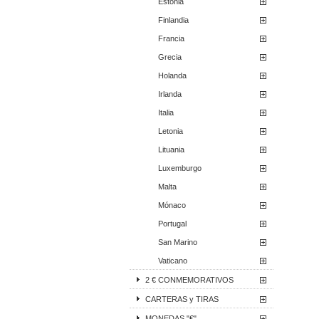
Estonia
Finlandia
Francia
Grecia
Holanda
Irlanda
Italia
Letonia
Lituania
Luxemburgo
Malta
Mónaco
Portugal
San Marino
Vaticano
2 € CONMEMORATIVOS
CARTERAS y TIRAS
MONEDAS "€"