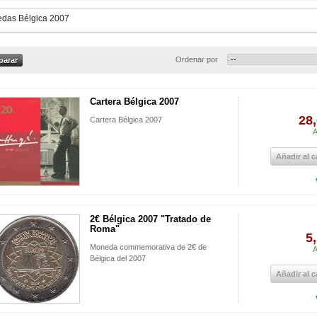
das Bélgica 2007
Ordenar por
Cartera Bélgica 2007
28,
Cartera Bélgica 2007
A
Añadir al c
2€ Bélgica 2007 "Tratado de
Roma"
5
Moneda commemorativa de 2€ de
A
Bélgica del 2007
Añadir al c