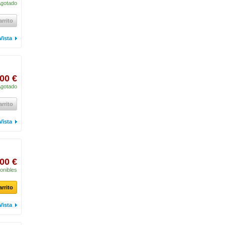
gotado
arrito
Vista
00 €
gotado
arrito
Vista
00 €
onibles
arrito
Vista