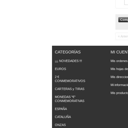
« Anter
CATEGORÍAS
MI CUEN
¡¡¡ NOVEDADES !!!
Mis ordenes
EUROS
Mis hojas de
2 €
Mis direccio
CONMEMORATIVOS
Mi informaci
CARTERAS y TIRAS
Mis producto
MONEDAS "€"
CONMEMORATIVAS
ESPAÑA
CATALUÑA
ONZAS