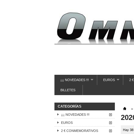
¡¡¡ NOVEDADES !!!
EUROS
2 
BILLETES
CATEGORÍAS
>
¡¡¡ NOVEDADES !!!
202
EUROS
Hay 38
2 € CONMEMORATIVOS