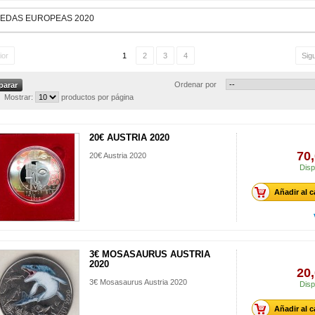
EDAS EUROPEAS 2020
ior
1
2
3
4
Sig
Ordenar por
Mostrar:
productos por página
20€ AUSTRIA 2020
70,
20€ Austria 2020
Disp
Añadir al c
3€ MOSASAURUS AUSTRIA
2020
20,
3€ Mosasaurus Austria 2020
Disp
Añadir al c