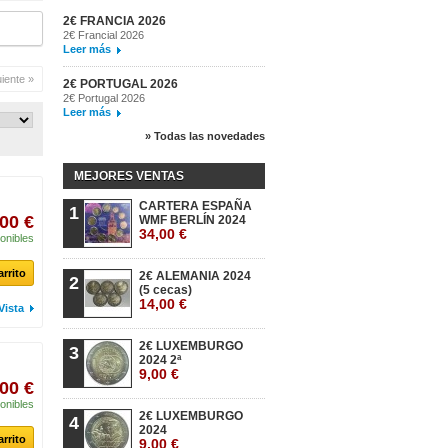
2€ FRANCIA 2026
2€ Francial 2026
Leer más
uiente »
2€ PORTUGAL 2026
2€ Portugal 2026
Leer más
» Todas las novedades
MEJORES VENTAS
CARTERA ESPAÑA
1
00 €
WMF BERLÍN 2024
34,00 €
onibles
arrito
2€ ALEMANIA 2024
2
(5 cecas)
14,00 €
Vista
2€ LUXEMBURGO
3
2024 2ª
9,00 €
00 €
onibles
2€ LUXEMBURGO
4
2024
arrito
9,00 €