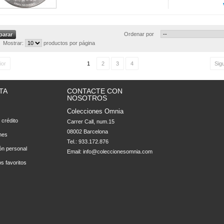
Ordenar por
Mostrar:
productos por página
ior
1
2
3
4
Sig
TA
CONTACTE CON
NOSOTROS
Colecciones Omnia
 crédito
Carrer Call, num.15

08002 Barcelona
nes
Tel.: 933.172.876
ón personal
Email:
info@coleccionesomnia.com
s favoritos