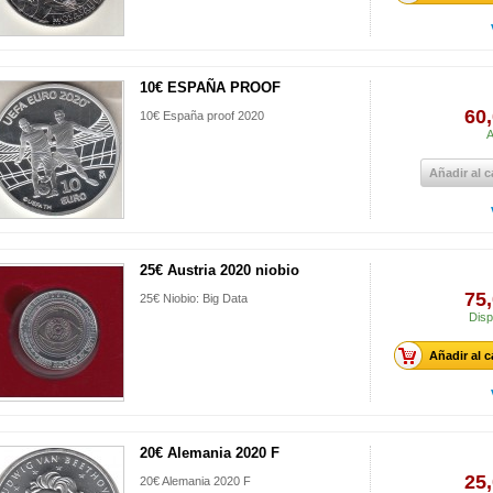
10€ ESPAÑA PROOF
60,
10€ España proof 2020
A
Añadir al c
25€ Austria 2020 niobio
75,
25€ Niobio: Big Data
Disp
Añadir al c
20€ Alemania 2020 F
25,
20€ Alemania 2020 F